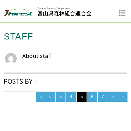
STAFF
About
staff
POSTS BY :
«
<
3
4
5
6
7
>
»